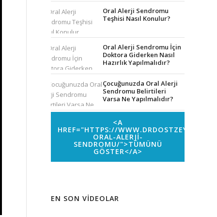
join
the
Oral Alerji Sendromu
discussion?
Teşhisi Nasıl Konulur?
Feel
free
to
Oral Alerji Sendromu İçin
contribute!
Doktora Giderken Nasıl
Hazırlık Yapılmalıdır?
Ad
*
Çocuğunuzda Oral Alerji
Sendromu Belirtileri
Varsa Ne Yapılmalıdır?
E-
posta
*
<A
HREF="HTTPS://WWW.DRDOSTZEYREK.CO
İnternet
ORAL-ALERJI-
sitesi
SENDROMU/">TÜMÜNÜ
GÖSTER</A>
Daha sonraki
yorumlarımda
kullanılması
için adım, e-
EN SON VIDEOLAR
posta
adresim ve
site adresim