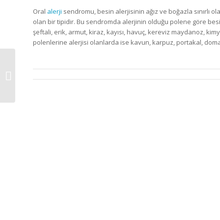
Oral
alerji
sendromu, besin alerjisinin ağız ve boğazla sınırlı olan
olan bir tipidir. Bu sendromda alerjinin olduğu polene göre besi
şeftali, erik, armut, kiraz, kayısı, havuç, kereviz maydanoz, kimyo
polenlerine alerjisi olanlarda ise kavun, karpuz, portakal, dom
Oral Alerji Sendromu
Kimlerde Görülür?