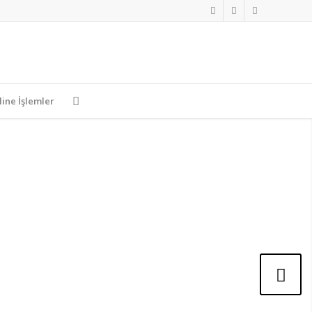
line İşlemler
Sonraki