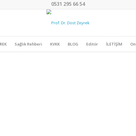
0531 295 66 54
YREK
Sağlık Rehberi
KVKK
BLOG
Editör
İLETİŞİM
On