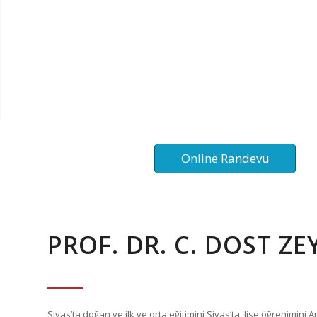
Online Randevu
PROF. DR. C. DOST ZE
Sivas’ta doğan ve ilk ve orta eğitimini Sivas’ta, lise öğrenimini