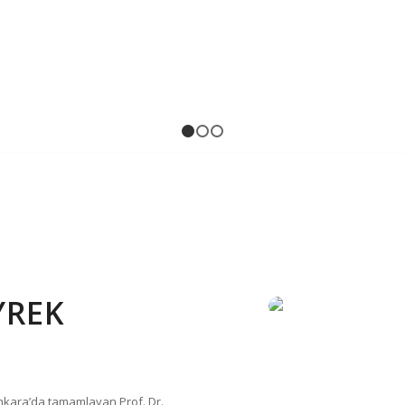
1
2
3
YREK
 Ankara’da tamamlayan Prof. Dr.