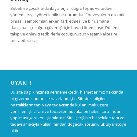
Bebek ve çocuklarda ilaç alerjisi, doğru teşhis ve tedavi
yöntemleriyle yönetilebilir bir durumdur. Ebeveynlerin dikkatli
olması, semptomları erken fark etmesi ve bir uzmana
danışması çocuğun güvenliği için hayati önem taşır. Düzenli
takip ve önleyici tedbirlerle çocuğunuzun yaşam kalitesini
artırabilirsiniz.
UYARI !
Bu site sağlık hizmeti vermemektedir, hizmetlerimiz hakkında
bilgi vermek amacı ile hazırlanmıştır. Sitedeki bilgiler
hastalıkların tanı veya tedavisinde kullanılmak üzere
verilmemiştir. Tanı ve tedaviler mutlaka bir hekim tarafından
yapılması gereken işlemlerdir. Site içeriğinin bir şekilde tanı ve
tedavi amacıyla kullanımından doğacak sorumluluk ziyaretçiye
aittir.