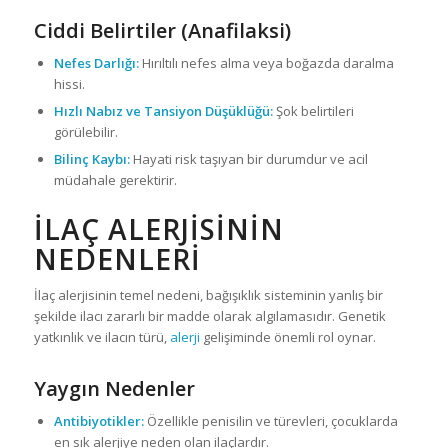
Ciddi Belirtiler (Anafilaksi)
Nefes Darlığı:
Hırıltılı nefes alma veya boğazda daralma
hissi.
Hızlı Nabız ve Tansiyon Düşüklüğü:
Şok belirtileri
görülebilir.
Bilinç Kaybı:
Hayati risk taşıyan bir durumdur ve acil
müdahale gerektirir.
İLAÇ ALERJISININ
NEDENLERI
İlaç alerjisinin temel nedeni, bağışıklık sisteminin yanlış bir
şekilde ilacı zararlı bir madde olarak algılamasıdır. Genetik
yatkınlık ve ilacın türü,
alerji
gelişiminde önemli rol oynar.
Yaygın Nedenler
Antibiyotikler:
Özellikle penisilin ve türevleri, çocuklarda
en sık alerjiye neden olan ilaçlardır.