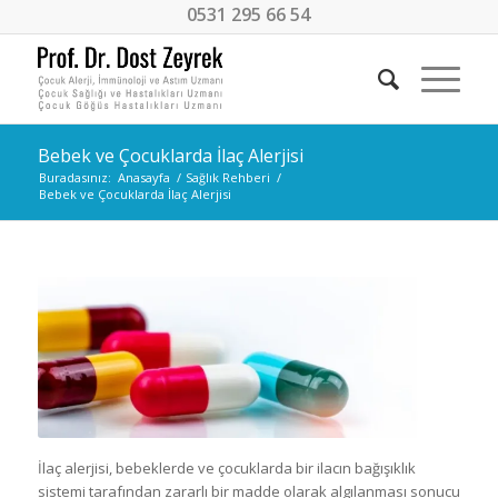
0531 295 66 54
Bebek ve Çocuklarda İlaç Alerjisi
Buradasınız:
Anasayfa
/
Sağlık Rehberi
/
Bebek ve Çocuklarda İlaç Alerjisi
İlaç alerjisi, bebeklerde ve çocuklarda bir ilacın bağışıklık
sistemi tarafından zararlı bir madde olarak algılanması sonucu