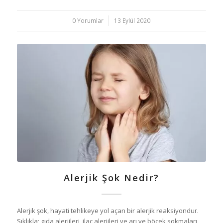
0 Yorumlar
/
13 Eylül 2020
Alerjik Şok Nedir?
Alerjik şok, hayati tehlikeye yol açan bir alerjik reaksiyondur.
Sıklıkla; gıda alerjileri, ilaç alerjileri ve arı ve böcek sokmaları