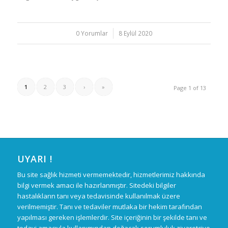
0 Yorumlar
/
8 Eylül 2020
1
2
3
›
»
Page 1 of 13
UYARI !
Bu site sağlık hizmeti vermemektedir, hizmetlerimiz hakkında
bilgi vermek amacı ile hazırlanmıştır. Sitedeki bilgiler
hastalıkların tanı veya tedavisinde kullanılmak üzere
verilmemiştir. Tanı ve tedaviler mutlaka bir hekim tarafından
yapılması gereken işlemlerdir. Site içeriğinin bir şekilde tanı ve
tedavi amacıyla kullanımından doğacak sorumluluk ziyaretçiye