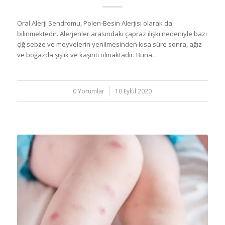
Oral Alerji Sendromu, Polen-Besin Alerjisi olarak da
bilinmektedir. Alerjenler arasındaki çapraz ilişki nedeniyle bazı
çiğ sebze ve meyvelerin yenilmesinden kısa süre sonra, ağız
ve boğazda şişlik ve kaşıntı olmaktadır. Buna…
0 Yorumlar
/
10 Eylül 2020