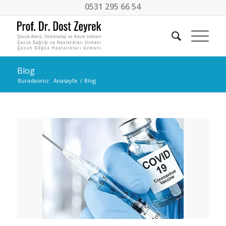
0531 295 66 54
Blog
Buradasınız:
Anasayfa
/
Blog