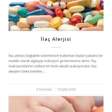
İlaç Alerjisi
İlaç alerjisi; bağışıklık sistemimizin kullanılan ilaçları yabancı bir
madde olarak algılayıp reaksiyon göstermesine denir. İlaç
reaksiyonlarının sadece bir kısmı alerjik reaksiyondur. İlaç
alerjileri farklı belirtiler…
0 Yorumlar
/
10 Eylül 2020