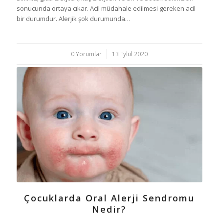
sonucunda ortaya çıkar. Acil müdahale edilmesi gereken acil
bir durumdur. Alerjik şok durumunda…
0 Yorumlar
/
13 Eylül 2020
Çocuklarda Oral Alerji Sendromu
Nedir?