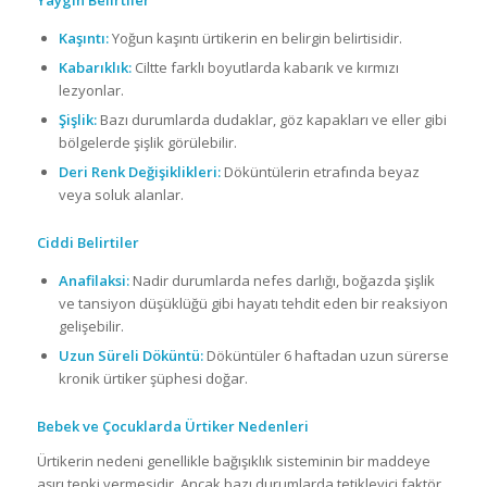
Yaygın Belirtiler
Kaşıntı:
Yoğun kaşıntı ürtikerin en belirgin belirtisidir.
Kabarıklık:
Ciltte farklı boyutlarda kabarık ve kırmızı
lezyonlar.
Şişlik:
Bazı durumlarda dudaklar, göz kapakları ve eller gibi
bölgelerde şişlik görülebilir.
Deri Renk Değişiklikleri:
Döküntülerin etrafında beyaz
veya soluk alanlar.
Ciddi Belirtiler
Anafilaksi:
Nadir durumlarda nefes darlığı, boğazda şişlik
ve tansiyon düşüklüğü gibi hayatı tehdit eden bir reaksiyon
gelişebilir.
Uzun Süreli Döküntü:
Döküntüler 6 haftadan uzun sürerse
kronik ürtiker şüphesi doğar.
Bebek ve Çocuklarda Ürtiker Nedenleri
Ürtikerin nedeni genellikle bağışıklık sisteminin bir maddeye
aşırı tepki vermesidir. Ancak bazı durumlarda tetikleyici faktör