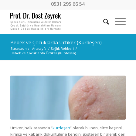
0531 295 66 54
Bebek ve Çocuklarda Ürtiker (Kurdeşen)
Buradasınız:
Anasayfa
/
Sağlık Rehberi
/
Bebek ve Çocuklarda Ürtiker (Kurdeşen)
Ürtiker, halk arasında “
kurdeşen
” olarak bilinen, ciltte kaşıntılı,
kırmızı ve kabarık döküntülerle kendini gösteren bir alerjik deri