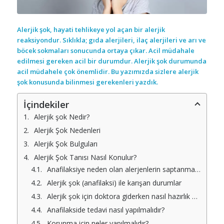
Feel
free
to
contri
Alerjik şok, hayati tehlikeye yol açan bir alerjik
reaksiyondur. Sıklıkla;
gıda alerjileri, ilaç alerjileri ve arı ve
böcek sokmaları sonucunda ortaya çıkar. Acil müdahale
edilmesi gereken acil bir durumdur. Alerjik şok durumunda
acil müdahele çok önemlidir. Bu yazımızda sizlere alerjik
şok konusunda bilinmesi gerekenleri yazdık.
İçindekiler
Alerjik şok Nedir?
Alerjik Şok Nedenleri
Alerjik Şok Bulguları
D
Alerjik Şok Tanısı Nasıl Konulur?
k
Anafilaksiye neden olan alerjenlerin saptanması için kullanılan testler nelerdir?
i
Alerjik şok (anafilaksi) ile karışan durumlar
Alerjik şok için doktora giderken nasıl hazırlık yapılmalıdır?
s
b
Anafilakside tedavi nasıl yapılmalıdır?
k
Korunma için neler yapılmalıdır?