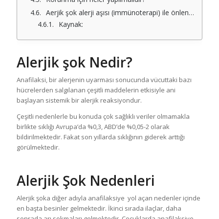
Aerjik şok alerji aşısı (immünoterapi) ile önlenebilir mi?
Kaynak:
Alerjik şok Nedir?
Anafilaksi, bir alerjenin uyarması sonucunda vücuttaki bazı
hücrelerden salgılanan çeşitli maddelerin etkisiyle ani
başlayan sistemik bir alerjik reaksiyondur.
Çeşitli nedenlerle bu konuda çok sağlıklı veriler olmamakla
birlikte sıklığı Avrupa’da %0,3, ABD’de %0,05-2 olarak
bildirilmektedir. Fakat son yıllarda sıklığının giderek arttığı
görülmektedir.
Alerjik Şok Nedenleri
Alerjik şoka diğer adıyla anafilaksiye yol açan nedenler içinde
en başta besinler gelmektedir. İkinci sırada ilaçlar, daha
sonrada arı sokmaları gelmektedir. Çocuklarda anafilaksiye