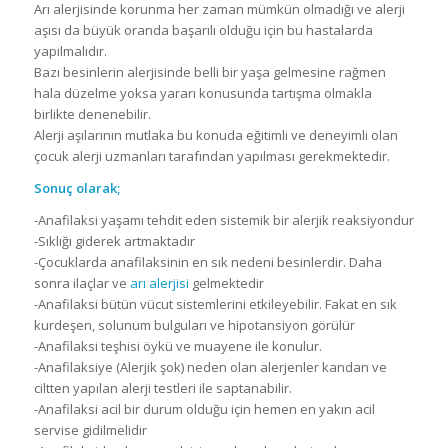
Arı alerjisinde korunma her zaman mümkün olmadığı ve alerji
aşısı da büyük oranda başarılı olduğu için bu hastalarda
yapılmalıdır.
Bazı besinlerin alerjisinde belli bir yaşa gelmesine rağmen
hala düzelme yoksa yararı konusunda tartışma olmakla
birlikte denenebilir.
Alerji aşılarının mutlaka bu konuda eğitimli ve deneyimli olan
çocuk alerji uzmanları tarafından yapılması gerekmektedir.
Sonuç olarak;
-Anafilaksi yaşamı tehdit eden sistemik bir alerjik reaksiyondur
-Sıklığı giderek artmaktadır
-Çocuklarda anafilaksinin en sık nedeni besinlerdir. Daha
sonra ilaçlar ve
arı alerjisi
gelmektedir
-Anafilaksi bütün vücut sistemlerini etkileyebilir. Fakat en sık
kurdeşen, solunum bulguları ve hipotansiyon görülür
-Anafilaksi teşhisi öykü ve muayene ile konulur.
-Anafilaksiye (Alerjik şok) neden olan alerjenler kandan ve
ciltten yapılan alerji testleri ile saptanabilir.
-Anafilaksi acil bir durum olduğu için hemen en yakın acil
servise gidilmelidir