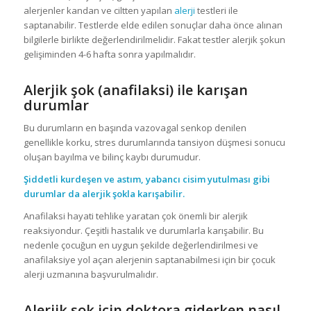
alerjenler kandan ve ciltten yapılan
alerji
testleri ile
saptanabilir. Testlerde elde edilen sonuçlar daha önce alınan
bilgilerle birlikte değerlendirilmelidir. Fakat testler alerjik şokun
gelişiminden 4-6 hafta sonra yapılmalıdır.
Alerjik şok (anafilaksi) ile karışan
durumlar
Bu durumların en başında vazovagal senkop denilen
genellikle korku, stres durumlarında tansiyon düşmesi sonucu
oluşan bayılma ve bilinç kaybı durumudur.
Şiddetli
kurdeşen
ve astım, yabancı cisim yutulması gibi
durumlar da alerjik şokla karışabilir.
Anafilaksi hayati tehlike yaratan çok önemli bir alerjik
reaksiyondur. Çeşitli hastalık ve durumlarla karışabilir. Bu
nedenle çocuğun en uygun şekilde değerlendirilmesi ve
anafilaksiye yol açan alerjenin saptanabilmesi için bir çocuk
alerji uzmanına başvurulmalıdır.
Alerjik şok için doktora giderken nasıl