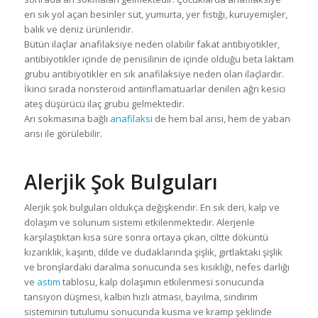
en sık yol açan besinler süt, yumurta, yer fıstığı, kuruyemişler,
balık ve deniz ürünleridir.
Bütün ilaçlar anafilaksiye neden olabilir fakat antibiyotikler,
antibiyotikler içinde de penisilinin de içinde olduğu beta laktam
grubu antibiyotikler en sık anafilaksiye neden olan ilaçlardır.
İkinci sırada nonsteroid antiinflamatuarlar denilen ağrı kesici
ateş düşürücü ilaç grubu gelmektedir.
Arı sokmasına bağlı
anafilaksi
de hem bal arısı, hem de yaban
arısı ile görülebilir.
Alerjik Şok Bulguları
Alerjik şok bulguları oldukça değişkendir. En sık deri, kalp ve
dolaşım ve solunum sistemi etkilenmektedir. Alerjenle
karşılaştıktan kısa süre sonra ortaya çıkan, ciltte döküntü
kızarıklık, kaşıntı, dilde ve dudaklarında şişlik, gırtlaktaki şişlik
ve bronşlardaki daralma sonucunda ses kısıklığı, nefes darlığı
ve
astım
tablosu, kalp dolaşımın etkilenmesi sonucunda
tansiyon düşmesi, kalbin hızlı atması, bayılma, sindirim
sisteminin tutulumu sonucunda kusma ve kramp şeklinde