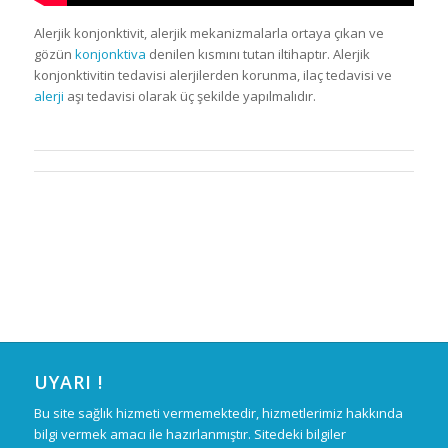
Alerjik konjonktivit, alerjik mekanizmalarla ortaya çıkan ve
gözün
konjonktiva
denilen kısmını tutan iltihaptır. Alerjik
konjonktivitin tedavisi alerjilerden korunma, ilaç tedavisi ve
alerji
aşı tedavisi olarak üç şekilde yapılmalıdır.
UYARI !
Bu site sağlık hizmeti vermemektedir, hizmetlerimiz hakkında
bilgi vermek amacı ile hazırlanmıştır. Sitedeki bilgiler