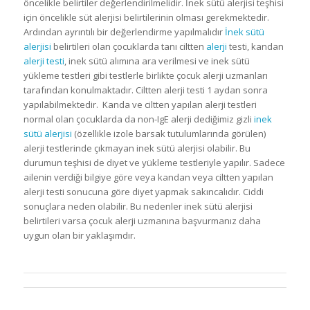
öncelikle belirtiler değerlendirilmelidir. İnek sütü alerjisi teşhisi
için öncelikle süt alerjisi belirtilerinin olması gerekmektedir.
Ardından ayrıntılı bir değerlendirme yapılmalıdır
İnek sütü
alerjisi
belirtileri olan çocuklarda tanı ciltten
alerji
testi, kandan
alerji testi
, inek sütü alımına ara verilmesi ve inek sütü
yükleme testleri gibi testlerle birlikte çocuk alerji uzmanları
tarafından konulmaktadır. Ciltten alerji testi 1 aydan sonra
yapılabilmektedir. Kanda ve ciltten yapılan alerji testleri
normal olan çocuklarda da non-IgE alerji dediğimiz gizli
inek
sütü alerjisi
(özellikle izole barsak tutulumlarında görülen)
alerji testlerinde çıkmayan inek sütü alerjisi olabilir. Bu
durumun teşhisi de diyet ve yükleme testleriyle yapılır. Sadece
ailenin verdiği bilgiye göre veya kandan veya ciltten yapılan
alerji testi sonucuna göre diyet yapmak sakıncalıdır. Ciddi
sonuçlara neden olabilir. Bu nedenler inek sütü alerjisi
belirtileri varsa çocuk alerji uzmanına başvurmanız daha
uygun olan bir yaklaşımdır.